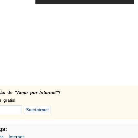
 más de
“Amor por Internet”
?
 gratis!
gs:
or
,
Internet