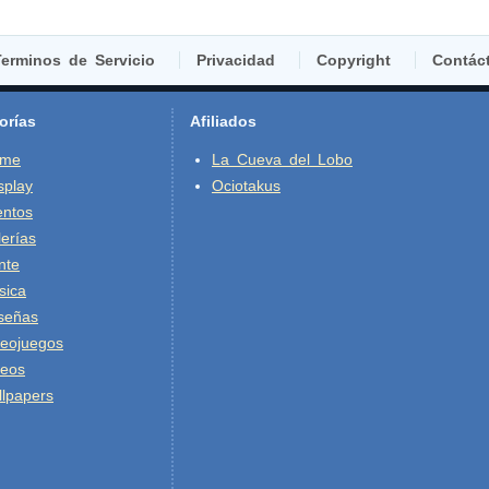
erminos de Servicio
Privacidad
Copyright
Contác
orías
Afiliados
ime
La Cueva del Lobo
splay
Ociotakus
entos
erías
nte
sica
señas
deojuegos
deos
lpapers