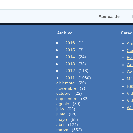
Acerca de
T
Archivo
Categ
►
2016
(1)
An
►
2015
(3)
Co
►
2014
(24)
Ev
►
2013
(35)
Gal
►
2012
(116)
Ge
▼
2011
(1080)
Mú
diciembre
(20)
Re
noviembre
(7)
octubre
(22)
Ví
septiembre
(32)
Ví
agosto
(39)
Wal
julio
(65)
junio
(64)
mayo
(68)
abril
(124)
marzo
(352)