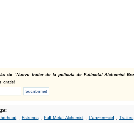
 más de
“Nuevo trailer de la película de Fullmetal Alchemist Br
 gratis!
gs:
therhood
,
Estrenos
,
Full Metal Alchemist
,
L'arc~en~ciel
,
Trailers