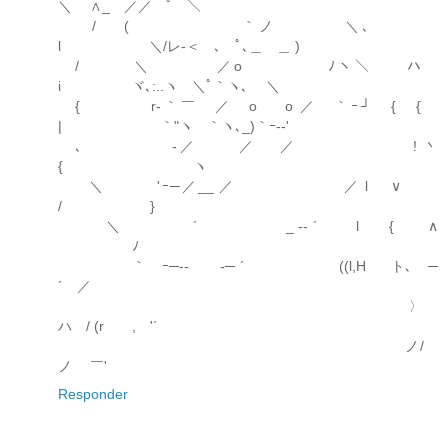
＼ ∧_ ／／ ﾟ ＼
/ ( ｀ノ ＼､
l ＼/レ-＜ ､ ﾟ､＿ ＿ )
/ ＼ ／o ﾉヽ＼ ハ
i ヾ､:..ヽ ＼ﾟ｀ヽ､ ＼
{ r‐｀￣ ／ o o ／ ｀ｰ┘ { {
| ｀"ヽ ｀ヽ､_)｀ｰ--'
､ ゝ-／ ／ ／ ! 丶
{ ヽ
＼ 'ｰ─／__ ／ ／ l ∨
/ }
＼ ´ _ -‐ ´ l { ∧
ﾉ
｀ ｰ─-- -─ ´ ((l,H ト､ゝ─
´ ／
〉
ハ / (r , '´
ゝノ/
ノ ￣'
Responder