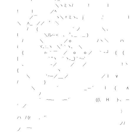
＼ヽミヽ/ ! l
! l ／ﾍ
／⌒ ヽ＼〃ミヽ､ j ,' l
＼ ∧_ ／／ ﾟ ＼
/ ( ｀ノ ＼､
l ＼/レ-＜ ､ ﾟ､＿ ＿ )
/ ＼ ／o ﾉヽ＼ ハ
i ヾ､:..ヽ ＼ﾟ｀ヽ､ ＼
{ r‐｀￣ ／ o o ／ ｀ｰ┘ { {
| ｀"ヽ ｀ヽ､_)｀ｰ--'
､ ゝ-／ ／ ／ ! 丶
{ ヽ
＼ 'ｰ─／__ ／ ／ l ∨
/ }
＼ ´ _ -‐ ´ l { ∧
ﾉ
｀ ｰ─-- -─ ´ ((l, H ト､ゝ─
´ ／
〉
ハ / (r , '´
ゝノ/
ノ ￣'