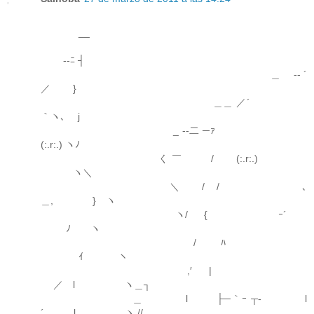
__
-‐ﾆ ┤
＿ -‐ ´
／ }
＿＿ ／´
｀ヽ､ j
_ -‐二 ─ｧ
(:.r:.) ヽﾉ
く ￣ / (:.r:.)
ヽ＼
＼ / / ､
＿, } ヽ
ヽ/ { ｰ´
ﾉ ヽ
/ ﾊ
ｲ ヽ
,′ | ゝ
／ l ヽ＿┐
＿ l ├─｀ｰ ┬- l
´ l ヽ //