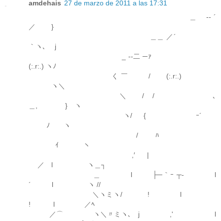
amdehais
27 de marzo de 2011 a las 17:31
＿ -‐ ´
／ }
＿＿ ／´
｀ヽ､ j
_ -‐二 ─ｧ
(:.r:.) ヽﾉ
く ￣ / (:.r:.)
ヽ＼
＼ / / ､
＿, } ヽ
ヽ/ { ｰ´
ﾉ ヽ
/ ﾊ
ｲ ヽ
,′ | ゝ
／ l ヽ＿┐
＿ l ├─｀ｰ ┬- l
´ l ヽ //
＼ヽミヽ/ ! l
! l ／ﾍ
／⌒ ヽ＼〃ミヽ､ j ,' l