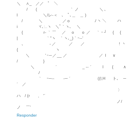
＼ ∧_ ／／ ﾟ ＼
/ ( ｀ノ ＼､
l ＼/レ-＜ ､ ﾟ､＿ ＿ )
/ ＼ ／o ﾉヽ＼ ハ
i ヾ､:..ヽ ＼ﾟ｀ヽ､ ＼
{ r‐｀￣ ／ o o ／ ｀ｰ┘ { {
| ｀"ヽ ｀ヽ､_)｀ｰ--'
､ ゝ-／ ／ ／ ! 丶
{ ヽ
＼ 'ｰ─／__ ／ ／ l ∨
/ }
＼ ´ _ -‐ ´ l { ∧
ﾉ
｀ ｰ─-- -─ ´ ((l,H ト､ゝ─
´ ／
〉
ハ / (r , '´
ゝノ/
ノ ￣'
Responder