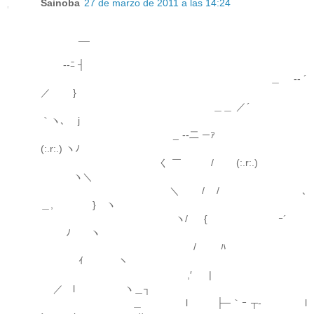
Sainoba
27 de marzo de 2011 a las 14:24
__
-‐ﾆ ┤
＿ -‐ ´
／ }
＿＿ ／´
｀ヽ､ j
_ -‐二 ─ｧ
(:.r:.) ヽﾉ
く ￣ / (:.r:.)
ヽ＼
＼ / / ､
＿, } ヽ
ヽ/ { ｰ´
ﾉ ヽ
/ ﾊ
ｲ ヽ
,′ | ゝ
／ l ヽ＿┐
＿ l ├─｀ｰ ┬- l