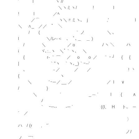
´ l ヽ //
＼ヽミヽ/ ! l
! l ／ﾍ
／⌒ ヽ＼〃ミヽ､ j ,' l
＼ ∧_ ／／ ﾟ ＼
/ ( ｀ノ ＼､
l ＼/レ-＜ ､ ﾟ､＿ ＿ )
/ ＼ ／o ﾉヽ＼ ハ
i ヾ､:..ヽ ＼ﾟ｀ヽ､ ＼
{ r‐｀￣ ／ o o ／ ｀ｰ┘ { {
| ｀"ヽ ｀ヽ､_)｀ｰ--'
､ ゝ-／ ／ ／ ! 丶
{ ヽ
＼ 'ｰ─／__ ／ ／ l ∨
/ }
＼ ´ _ -‐ ´ l { ∧
ﾉ
｀ ｰ─-- -─ ´ ((l, H ト､ゝ─
´ ／
〉
ハ / (r , '´
ゝノ/
ノ ￣'