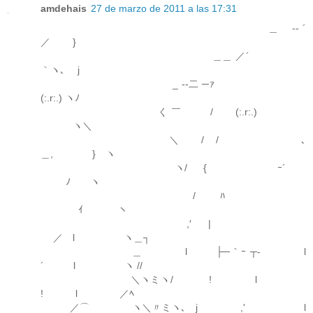
amdehais
27 de marzo de 2011 a las 17:31
＿ -‐ ´
／ }
＿＿ ／´
｀ヽ､ j
_ -‐二 ─ｧ
(:.r:.) ヽﾉ
く ￣ / (:.r:.)
ヽ＼
＼ / / ､
＿, } ヽ
ヽ/ { ｰ´
ﾉ ヽ
/ ﾊ
ｲ ヽ
,′ | ゝ
／ l ヽ＿┐
＿ l ├─｀ｰ ┬- l
´ l ヽ //
＼ヽミヽ/ ! l
! l ／ﾍ
／⌒ ヽ＼〃ミヽ､ j ,' l