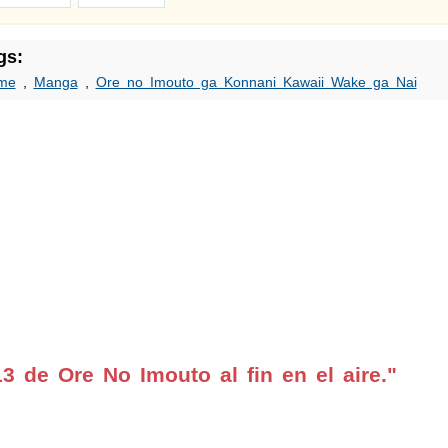
gs:
me
,
Manga
,
Ore no Imouto ga Konnani Kawaii Wake ga Nai
3 de Ore No Imouto al fin en el aire."