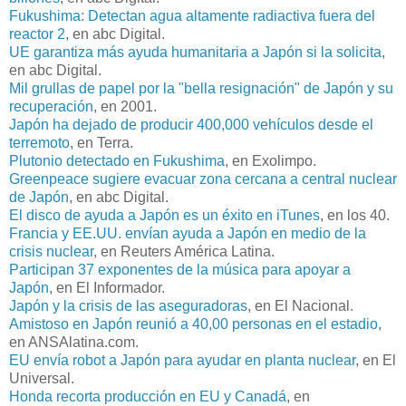
Fukushima: Detectan agua altamente radiactiva fuera del
reactor 2
, en abc Digital.
UE garantiza más ayuda humanitaria a Japón si la solicita
,
en abc Digital.
Mil grullas de papel por la "bella resignación" de Japón y su
recuperación
, en 2001.
Japón ha dejado de producir 400,000 vehículos desde el
terremoto
, en Terra.
Plutonio detectado en Fukushima
, en Exolimpo.
Greenpeace sugiere evacuar zona cercana a central nuclear
de Japón
, en abc Digital.
El disco de ayuda a Japón es un éxito en iTunes
, en los 40.
Francia y EE.UU. envían ayuda a Japón en medio de la
crisis nuclear
, en Reuters América Latina.
Participan 37 exponentes de la música para apoyar a
Japón
, en El Informador.
Japón y la crisis de las aseguradoras
, en El Nacional.
Amistoso en Japón reunió a 40,00 personas en el estadio
,
en ANSAlatina.com.
EU envía robot a Japón para ayudar en planta nuclear
, en El
Universal.
Honda recorta producción en EU y Canadá
, en