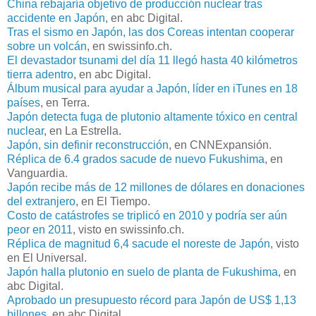
China rebajaría objetivo de producción nuclear tras
accidente en Japón
, en abc Digital.
Tras el sismo en Japón, las dos Coreas intentan cooperar
sobre un volcán
, en swissinfo.ch.
El devastador tsunami del día 11 llegó hasta 40 kilómetros
tierra adentro
, en abc Digital.
Álbum musical para ayudar a Japón, líder en iTunes en 18
países
, en Terra.
Japón detecta fuga de plutonio altamente tóxico en central
nuclear
, en La Estrella.
Japón, sin definir reconstrucción
, en CNNExpansión.
Réplica de 6.4 grados sacude de nuevo Fukushima
, en
Vanguardia.
Japón recibe más de 12 millones de dólares en donaciones
del extranjero
, en El Tiempo.
Costo de catástrofes se triplicó en 2010 y podría ser aún
peor en 2011
, visto en swissinfo.ch.
Réplica de magnitud 6,4 sacude el noreste de Japón
, visto
en El Universal.
Japón halla plutonio en suelo de planta de Fukushima
, en
abc Digital.
Aprobado un presupuesto récord para Japón de US$ 1,13
billones
, en abc Digital.