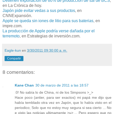
Detienen exportación de 60% de producción de sal de BCS
,
en La Crónica de hoy.
Japón pide evitar vedas a sus productos
, en
CNNExpansión.
Apple se queda sin iones de litio para sus baterias
, en
impre.com.
La producción de Apple podría verse dañada por el
terremoto
, en Estrategias de inversión.com.
Eagle-kun
en
3/30/2011 09:30:00 a. m.
Compartir
8 comentarios:
Kane Chan
30 de marzo de 2011 a las 18:57
:0! No sabía lo de China, ni de los Simpsons >_>
Hace poco (antier, para ser exactos) mi papá me dijo que
había temblado otra vez en Japón, que lo había visto en el
periodico; Solo que no estoy muy segura si sea cierto ... No
e visto las noticias ultimamente >u> ... Pero espero que no