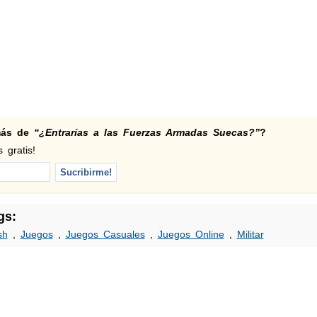
 más de
“¿Entrarías a las Fuerzas Armadas Suecas?”
?
 gratis!
gs:
sh
,
Juegos
,
Juegos Casuales
,
Juegos Online
,
Militar