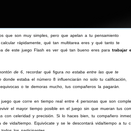
gos que son muy simples, pero que apelan a tu pensamiento
calcular rápidamente, qué tan multitarea eres y qué tanto te
dea de este juego Flash es ver qué tan bueno eres para
trabajar 
montón de 6
, recordar qué figura
no estaba entre las que te
o
donde estaba el número 8 influenciarán no solo tu calificación,
e equivocas o te demoras mucho, tus compañeros la pagarán.
 juego que corre en tiempo real entre 4 personas que son complet
evivir el mayor tiempo posible en el juego sin que mueran tus co
as con celeridad y precisión. Si lo haces bien, tu compañero inme
a de vida/tiempo. Equivócate y se le descontará vida/tiempo a tu 
 todos los participantes.