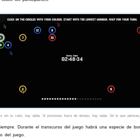
o sin tu color, hay tabla. Si presionas fuera de tiempo, hay tabla. Sé lo que piensas
siempre. Durante el transcurso del juego habrá una especie de bo
o del juego.