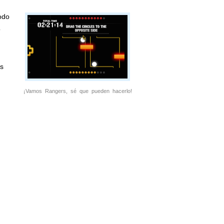
odo
o
s
¡Vamos Rangers, sé que pueden hacerlo!