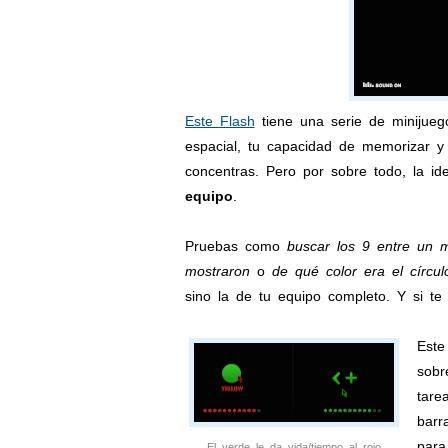
Este Flash
tiene una serie de minijue
espacial, tu capacidad de memorizar y 
concentras. Pero por sobre todo, la i
equipo
.
Pruebas como
buscar los 9 entre un 
mostraron
o
de qué color era el círcul
sino la de tu equipo completo. Y si t
Este
sobr
tare
barr
para
El verde le da vida/tiempo al rojo