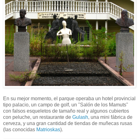
En su mejor momento, el parque operaba un hotel provincial
tipo palacio, un campo de golf, un "Salón de los Mamuts"
con falsos esqueletos de tamaño real y algunos cubiertos
con peluche, un restaurante de
Gulash
, una mini fábrica de
cerveza, y una gran cantidad de tiendas de muñecas rusas
(las conocidas
Matrioskas
).