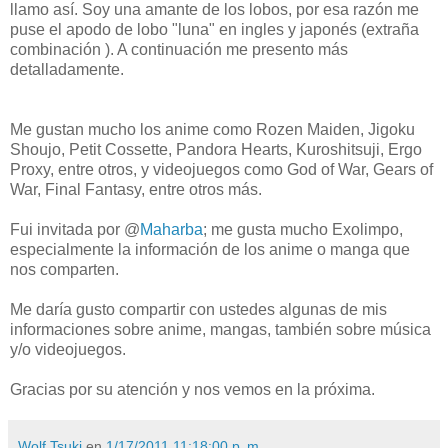
llamo así. Soy una amante de los lobos, por esa razón me
puse el apodo de lobo "luna" en ingles y japonés (extraña
combinación ). A continuación me presento más
detalladamente.
Me gustan mucho los anime como Rozen Maiden, Jigoku
Shoujo, Petit Cossette, Pandora Hearts, Kuroshitsuji, Ergo
Proxy, entre otros, y videojuegos como God of War, Gears of
War, Final Fantasy, entre otros más.
Fui invitada por @
Maharba
; me gusta mucho Exolimpo,
especialmente la información de los anime o manga que
nos comparten.
Me daría gusto compartir con ustedes algunas de mis
informaciones sobre anime, mangas, también sobre música
y/o videojuegos.
Gracias por su atención y nos vemos en la próxima.
Wolf Tsuki
en
1/17/2011 11:18:00 p. m.