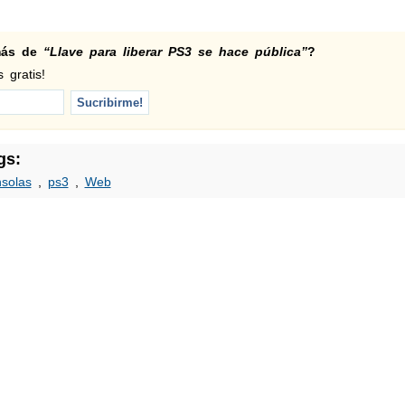
 más de
“Llave para liberar PS3 se hace pública”
?
 gratis!
gs:
solas
,
ps3
,
Web