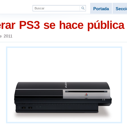
Portada
Secc
erar PS3 se hace pública
e 2011