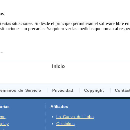
Inicio
erminos de Servicio
Privacidad
Copyright
Contác
orías
Afiliados
ime
La Cueva del Lobo
splay
Ociotakus