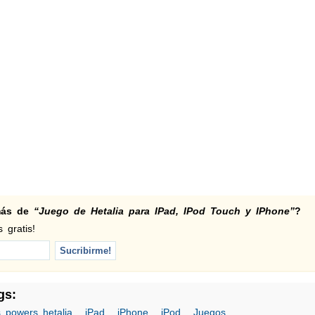
 más de
“Juego de Hetalia para IPad, IPod Touch y IPhone”
?
 gratis!
gs:
s powers hetalia
,
iPad
,
iPhone
,
iPod
,
Juegos