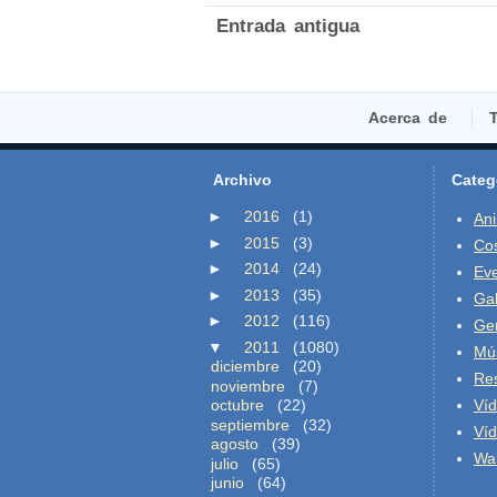
Entrada antigua
Acerca de
T
Archivo
Categ
►
2016
(1)
An
►
2015
(3)
Co
►
2014
(24)
Ev
►
2013
(35)
Gal
►
2012
(116)
Ge
▼
2011
(1080)
Mú
diciembre
(20)
Re
noviembre
(7)
octubre
(22)
Ví
septiembre
(32)
Ví
agosto
(39)
Wal
julio
(65)
junio
(64)