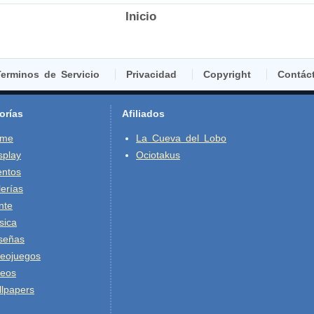
Inicio
erminos de Servicio
Privacidad
Copyright
Contác
orías
Afiliados
ime
La Cueva del Lobo
splay
Ociotakus
entos
erías
nte
sica
señas
deojuegos
deos
lpapers