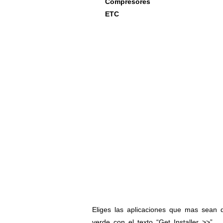
Compresores
·
ETC
·
Eliges las aplicaciones que mas sean 
verde con el texto “Get Installer >>”