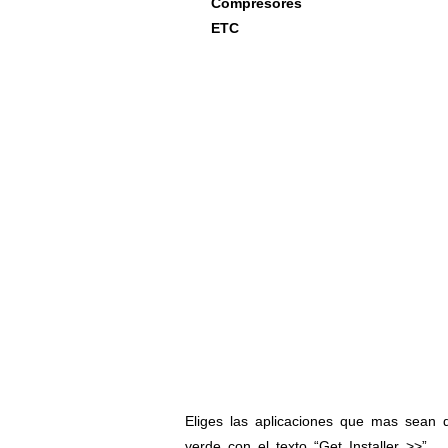
Compresores
·
ETC
·
Eliges las aplicaciones que mas sean 
verde con el texto “Get Installer >>”