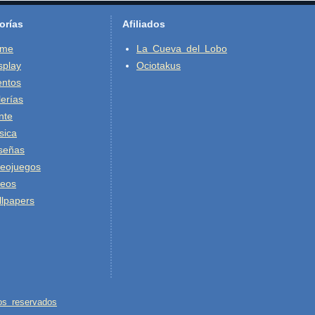
orías
Afiliados
ime
La Cueva del Lobo
splay
Ociotakus
entos
erías
nte
sica
señas
deojuegos
deos
lpapers
os reservados