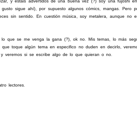
r, y estáis advertidos de una buena vez (?) soy una fujoshi e
usto sigue ahí), por supuesto algunos cómics, mangas. Pero pri
veces sin sentido. En cuestión música, soy metalera, aunque no 
 lo que se me venga la gana (?), ok no. Mis temas, lo más seguro
en que toque algún tema en especifico no duden en decirlo, vere
 y veremos si se escribe algo de lo que quieran o no.
ro lectores.