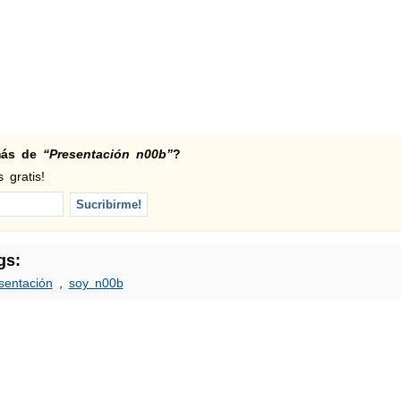
 más de
“Presentación n00b”
?
 gratis!
gs:
sentación
,
soy n00b