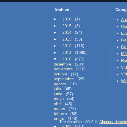
Archivo
Categ
►
2016
(1)
An
►
2015
(3)
Co
►
2014
(24)
Ev
►
2013
(35)
Gal
►
2012
(116)
Ge
►
2011
(1080)
Mú
▼
2010
(875)
Re
diciembre
(203)
Ví
noviembre
(110)
octubre
(17)
Ví
septiembre
(29)
Wal
agosto
(10)
julio
(45)
junio
(57)
mayo
(44)
abril
(45)
marzo
(79)
febrero
(88)
enero
(148)
"Presentación n00b" ©
Algunos derech
►
2009
(713)