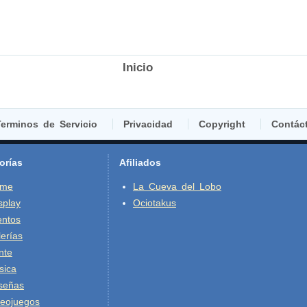
Inicio
erminos de Servicio
Privacidad
Copyright
Contác
orías
Afiliados
ime
La Cueva del Lobo
splay
Ociotakus
entos
erías
nte
sica
señas
deojuegos