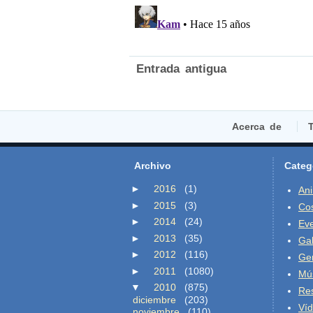
Entrada antigua
Acerca de
T
Archivo
Categ
►
2016
(1)
An
►
2015
(3)
Co
►
2014
(24)
Ev
►
2013
(35)
Gal
►
2012
(116)
Ge
►
2011
(1080)
Mú
▼
2010
(875)
Re
diciembre
(203)
Ví
noviembre
(110)