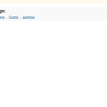
gs:
oma
,
Comic
,
samhax