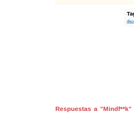
Ta
4k
Respuestas a "Mindf**k"