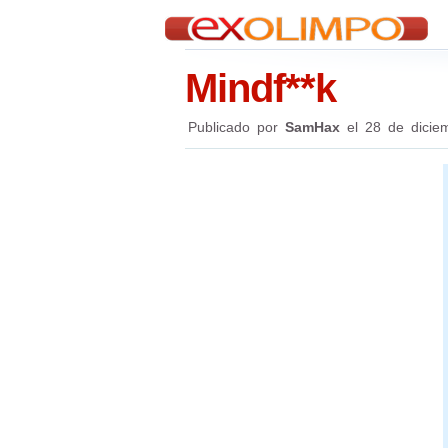
Mindf**k
Publicado por
SamHax
el
28 de dicie