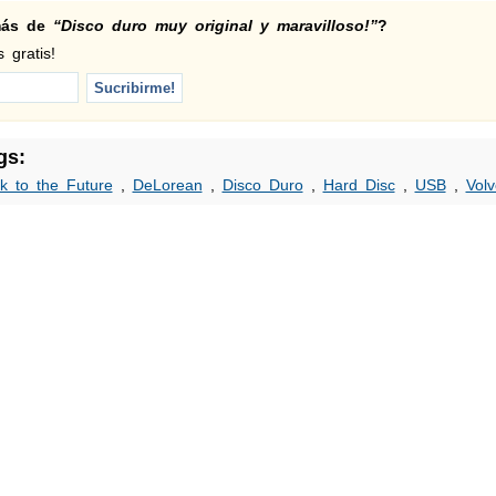
 más de
“Disco duro muy original y maravilloso!”
?
 gratis!
gs:
k to the Future
,
DeLorean
,
Disco Duro
,
Hard Disc
,
USB
,
Volv