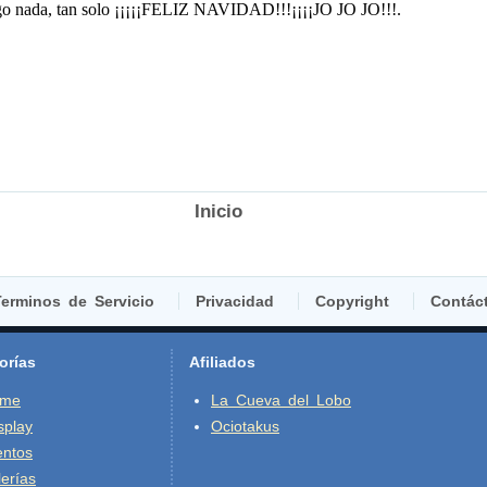
Inicio
erminos de Servicio
Privacidad
Copyright
Contác
orías
Afiliados
ime
La Cueva del Lobo
splay
Ociotakus
entos
erías