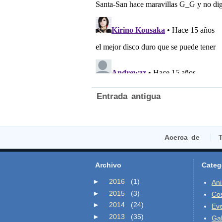
Entrada antigua
Acerca de
T
Archivo
Categ
►
2016
(1)
An
►
2015
(3)
Co
►
2014
(24)
Ev
►
2013
(35)
Gal