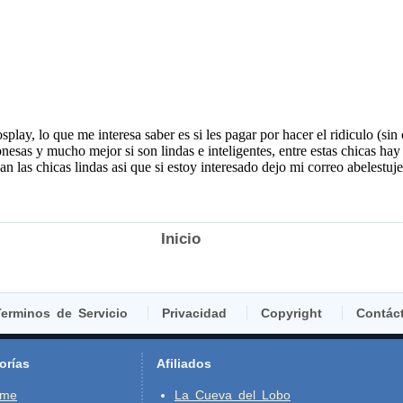
Inicio
erminos de Servicio
Privacidad
Copyright
Contác
orías
Afiliados
ime
La Cueva del Lobo