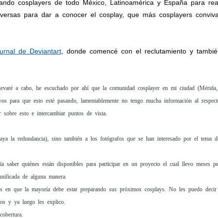
scando cosplayers de todo México, Latinoamérica y España para rea
diversas para dar a conocer el cosplay, que más cosplayers conviv
ournal de Deviantart
, donde comencé con el reclutamiento y tambi
llevaré a cabo, he escuchado por ahí que la comunidad cosplayer en mi ciudad (Mérid
s para que esto esté pasando, lamentablemente no tengo mucha información al respect
 sobre esto e intercambiar puntos de vista.
vaya la redundancia), sino también a los fotógrafos que se han interesado por el tema 
ía saber quiénes están disponibles para participar en un proyecto el cual llevo meses
nificada de alguna manera.
s en que la mayoría debe estar preparando sus próximos cosplays. No les puedo decir e
os y ya luego les explico.
obertura.