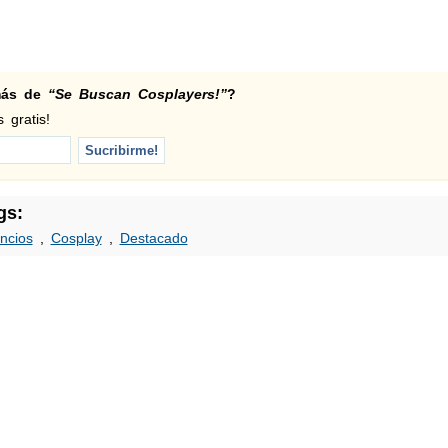
 más de
“Se Buscan Cosplayers!”
?
 gratis!
gs:
ncios
,
Cosplay
,
Destacado