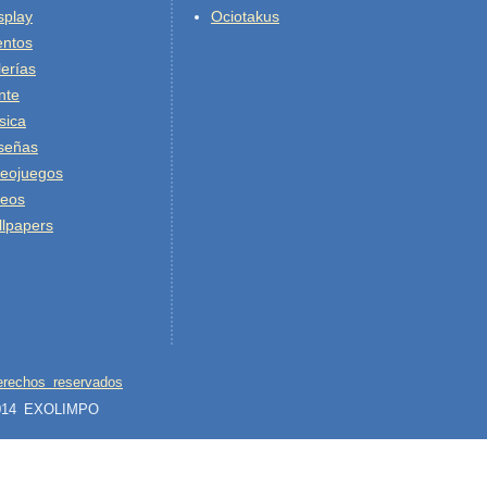
splay
Ociotakus
entos
erías
nte
sica
señas
deojuegos
deos
lpapers
erechos reservados
2014 EXOLIMPO