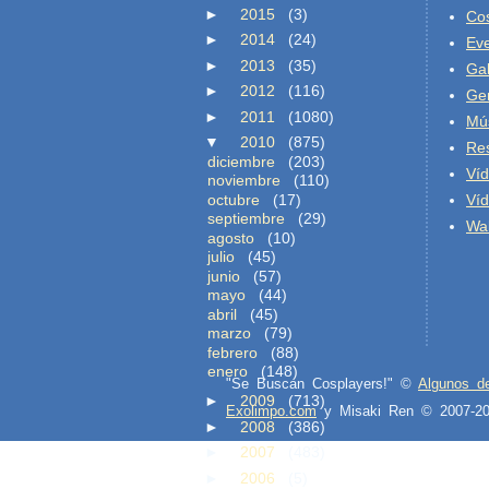
►
2015
(3)
Co
►
2014
(24)
Ev
►
2013
(35)
Gal
►
2012
(116)
Ge
►
2011
(1080)
Mú
▼
2010
(875)
Re
diciembre
(203)
Ví
noviembre
(110)
octubre
(17)
Ví
septiembre
(29)
Wal
agosto
(10)
julio
(45)
junio
(57)
mayo
(44)
abril
(45)
marzo
(79)
febrero
(88)
enero
(148)
"Se Buscan Cosplayers!" ©
Algunos d
►
2009
(713)
Exolimpo.com
y Misaki Ren © 2007-
►
2008
(386)
►
2007
(483)
►
2006
(5)