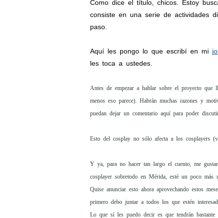
Como dice el título, chicos. Estoy bu
consiste en una serie de actividades 
paso.
Aquí les pongo lo que escribí en mi
j
les toca a ustedes.
Antes de empezar a hablar sobre el proyecto que 
menos eso parece). Habrán muchas razones y motivo
puedan dejar un comentario aquí para poder discutir
Esto del cosplay no sólo afecta a los cosplayers (
Y ya, para no hacer tan largo el cuento, me gustar
cosplayer sobretodo en Mérida, esté un poco más u
Quise anunciar esto ahora aprovechando estos mese
primero debo juntar a todos los que estén interesad
Lo que sí les puedo decir es que tendrán bastante c