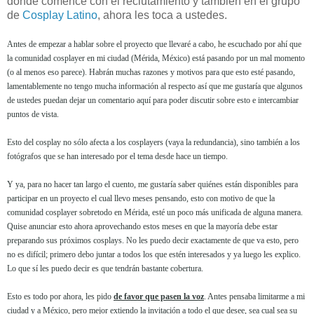
donde comencé con el reclutamiento y también en el grupo
de
Cosplay Latino
, ahora les toca a ustedes.
Antes de empezar a hablar sobre el proyecto que llevaré a cabo, he escuchado por ahí que
la comunidad cosplayer en mi ciudad (Mérida, México) está pasando por un mal momento
(o al menos eso parece). Habrán muchas razones y motivos para que esto esté pasando,
lamentablemente no tengo mucha información al respecto así que me gustaría que algunos
de ustedes puedan dejar un comentario aquí para poder discutir sobre esto e intercambiar
puntos de vista.
Esto del cosplay no sólo afecta a los cosplayers (vaya la redundancia), sino también a los
fotógrafos que se han interesado por el tema desde hace un tiempo.
Y ya, para no hacer tan largo el cuento, me gustaría saber quiénes están disponibles para
participar en un proyecto el cual llevo meses pensando, esto con motivo de que la
comunidad cosplayer sobretodo en Mérida, esté un poco más unificada de alguna manera.
Quise anunciar esto ahora aprovechando estos meses en que la mayoría debe estar
preparando sus próximos cosplays. No les puedo decir exactamente de que va esto, pero
no es difícil; primero debo juntar a todos los que estén interesados y ya luego les explico.
Lo que sí les puedo decir es que tendrán bastante cobertura.
Esto es todo por ahora, les pido
de favor que pasen la voz
. Antes pensaba limitarme a mi
ciudad y a México, pero mejor extiendo la invitación a todo el que desee, sea cual sea su