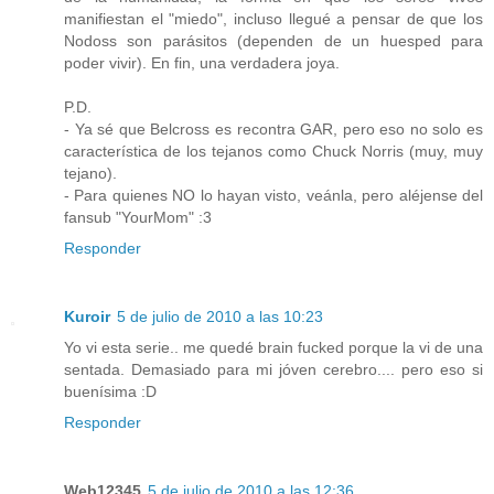
manifiestan el "miedo", incluso llegué a pensar de que los
Nodoss son parásitos (dependen de un huesped para
poder vivir). En fin, una verdadera joya.
P.D.
- Ya sé que Belcross es recontra GAR, pero eso no solo es
característica de los tejanos como Chuck Norris (muy, muy
tejano).
- Para quienes NO lo hayan visto, veánla, pero aléjense del
fansub "YourMom" :3
Responder
Kuroir
5 de julio de 2010 a las 10:23
Yo vi esta serie.. me quedé brain fucked porque la vi de una
sentada. Demasiado para mi jóven cerebro.... pero eso si
buenísima :D
Responder
Web12345
5 de julio de 2010 a las 12:36