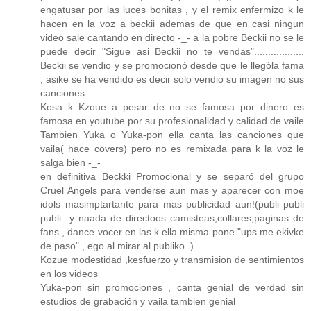
engatusar por las luces bonitas , y el remix enfermizo k le
hacen en la voz a beckii ademas de que en casi ningun
video sale cantando en directo -_- a la pobre Beckii no se le
puede decir "Sigue asi Beckii no te vendas"..................
Beckii se vendio y se promocionó desde que le llególa fama
, asike se ha vendido es decir solo vendio su imagen no sus
canciones
Kosa k Kzoue a pesar de no se famosa por dinero es
famosa en youtube por su profesionalidad y calidad de vaile
Tambien Yuka o Yuka-pon ella canta las canciones que
vaila( hace covers) pero no es remixada para k la voz le
salga bien -_-
en definitiva Beckki Promocional y se separó del grupo
Cruel Angels para venderse aun mas y aparecer con moe
idols masimptartante para mas publicidad aun!(publi publi
publi...y naada de directoos camisteas,collares,paginas de
fans , dance vocer en las k ella misma pone "ups me ekivke
de paso" , ego al mirar al publiko..)
Kozue modestidad ,kesfuerzo y transmision de sentimientos
en los videos
Yuka-pon sin promociones , canta genial de verdad sin
estudios de grabación y vaila tambien genial