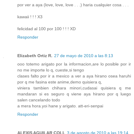
por ver a aya (love, love, love . . .) haria cualquier cosa . . .
kawaii ! ! ! X3
felicidad al 100 por 100 ! ! ! XD
Responder
Elizabeth Ortiz R.
27 de mayo de 2010 a las 8:13
ooo totemo arigato por la informacion,are lo posible por ir
no me importe lo q, cueste,si tengo
clases falto por ir a mexico a ver a aya hirano osea haruhi
por q me fasina este anime,demo quisiera q,
viniera tambien chihara minori,cudasai quisiera q me
mandaran si es seguro q viene aya hirano por q luego
salen cancelando todo
a mera hora.yoi hane y arigato. att-eri-senpai
Responder
ALEXIS AGUILAR COLL
3 de agosto de 2010 a las 19:14