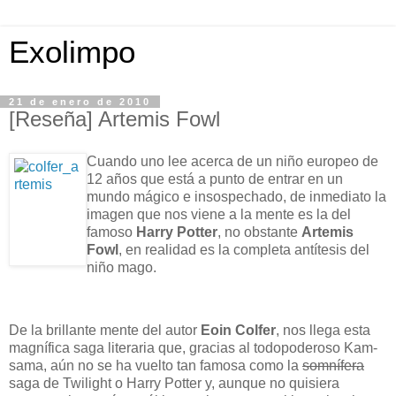
Exolimpo
21 de enero de 2010
[Reseña] Artemis Fowl
Cuando uno lee acerca de un niño europeo de
12 años que está a punto de entrar en un
mundo mágico e insospechado, de inmediato la
imagen que nos viene a la mente es la del
famoso
Harry Potter
, no obstante
Artemis
Fowl
, en realidad es la completa antítesis del
niño mago.
De la brillante mente del autor
Eoin Colfer
, nos llega esta
magnífica saga literaria que, gracias al todopoderoso Kam-
sama, aún no se ha vuelto tan famosa como la
somnífera
saga de Twilight o Harry Potter y, aunque no quisiera