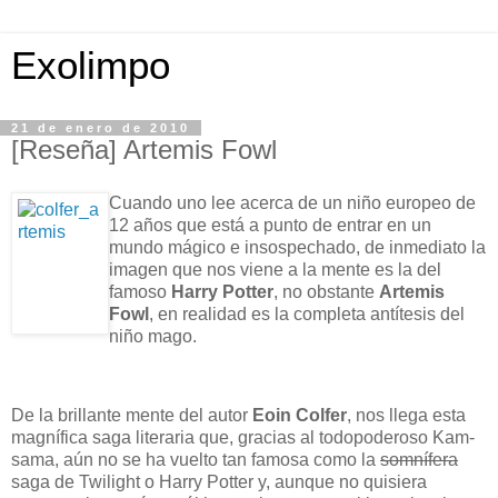
Exolimpo
21 de enero de 2010
[Reseña] Artemis Fowl
Cuando uno lee acerca de un niño europeo de
12 años que está a punto de entrar en un
mundo mágico e insospechado, de inmediato la
imagen que nos viene a la mente es la del
famoso
Harry Potter
, no obstante
Artemis
Fowl
, en realidad es la completa antítesis del
niño mago.
De la brillante mente del autor
Eoin Colfer
, nos llega esta
magnífica saga literaria que, gracias al todopoderoso Kam-
sama, aún no se ha vuelto tan famosa como la
somnífera
saga de Twilight o Harry Potter y, aunque no quisiera