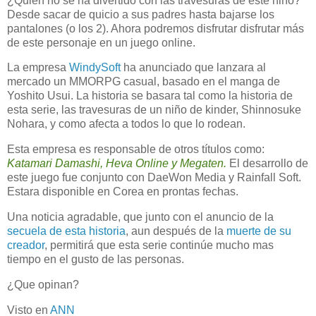
¿Quien no se ha divertido con las travesuras de este niño?
Desde sacar de quicio a sus padres hasta bajarse los
pantalones (o los 2). Ahora podremos disfrutar disfrutar más
de este personaje en un juego online.
La empresa
WindySoft
ha anunciado que lanzara al
mercado un MMORPG casual, basado en el manga de
Yoshito Usui. La historia se basara tal como la historia de
esta serie, las travesuras de un niño de kinder, Shinnosuke
Nohara, y como afecta a todos lo que lo rodean.
Esta empresa es responsable de otros títulos como:
Katamari Damashi, Heva Online y Megaten.
El desarrollo de
este juego fue conjunto con DaeWon Media y Rainfall Soft.
Estara disponible en Corea en prontas fechas.
Una noticia agradable, que junto con el anuncio de la
secuela de esta historia
, aun después de la
muerte de su
creador
, permitirá que esta serie continúe mucho mas
tiempo en el gusto de las personas.
¿Que opinan?
Visto en
ANN