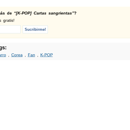
 más de
“[K-POP] Cartas sangrientas”
?
 gratis!
gs:
arro
,
Corea
,
Fan
,
K-POP