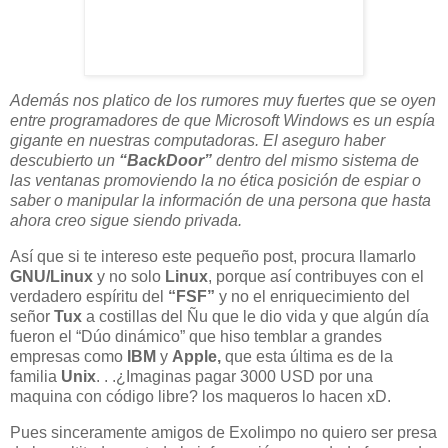
Además nos platico de los rumores muy fuertes que se oyen
entre programadores de que Microsoft Windows es un espía
gigante en nuestras computadoras. El aseguro haber
descubierto un
“BackDoor”
dentro del mismo sistema de
las ventanas promoviendo la no ética posición de espiar o
saber o manipular la información de una persona que hasta
ahora creo sigue siendo privada.
Así que si te intereso este pequeño post, procura llamarlo
GNU/Linux
y no solo
Linux
, porque así contribuyes con el
verdadero espíritu del
“FSF”
y no el enriquecimiento del
señor
Tux
a costillas del Ñu que le dio vida y que algún día
fueron el “Dúo dinámico” que hiso temblar a grandes
empresas como
IBM
y
Apple,
que esta última es de la
familia
Unix
. . .¿Imaginas pagar 3000 USD por una
maquina con código libre? los maqueros lo hacen xD.
Pues sinceramente amigos de Exolimpo no quiero ser presa