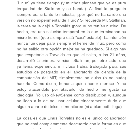
"Linux" ya tiene tiempo (y muchos piensan que ya es pura
terquedad de Stallman y su banda). Al final la pregunta
siempre es: si tanto le molesta, ¿por qué no ha salido una
version no experimental de Hurd? Si recuerda Mr. Stallman,
la tarea se la dejó a Torvalds ¡porque no tenían nucleo! De
hecho, era una solución temporal en lo que terminaban su
micro kernel (que siempre está "casi" estable). La intención
nunca fue dejar para siempre el kernel de linux, pero como
no ha salido otra opción mejor se ha quedado. Si algo hay
que respetarle a Torvalds es que el solito, a los 21 años,
desarrolló la primera versión. Stallman, por otro lado, que
ya tenía experiencia e incluso había trabajado para sus
estudios de posgrado en el laboratorio de ciencia de la
computación del MIT, simplemente no quiso (o no pudo)
hacerlo. Como dicen, honor a quien honor merece. Y no
estoy atacandolo por atacarlo, de hecho me gusta su
ideología. Yo uso gNewSense como distribución y, aunque
no llego a lo de no usar celular, sinceramente dudo que
alguien aparte de telcel lo monitoree (ni a bluetooth llega).
La cosa es que Linus Torvalds no es el único colaborador
que no está completamente deacuerdo con la forma en que