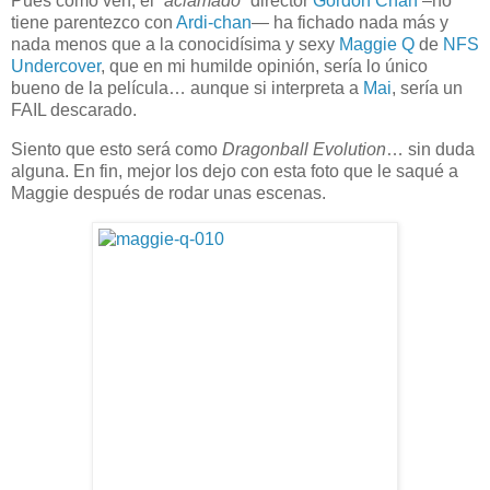
Pues como ven, el
“aclamado”
director
Gordon Chan
–no
tiene parentezco con
Ardi-chan
— ha fichado nada más y
nada menos que a la conocidísima y sexy
Maggie Q
de
NFS
Undercover
, que en mi humilde opinión, sería lo único
bueno de la película… aunque si interpreta a
Mai
, sería un
FAIL descarado.
Siento que esto será como
Dragonball Evolution
… sin duda
alguna. En fin, mejor los dejo con esta foto que le saqué a
Maggie después de rodar unas escenas.