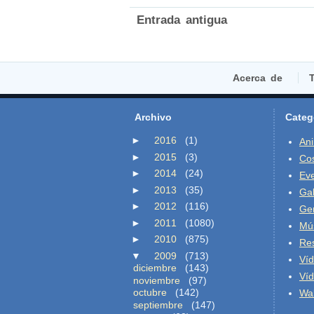
Entrada antigua
Acerca de
T
Archivo
Categ
►
2016
(1)
An
►
2015
(3)
Co
►
2014
(24)
Ev
►
2013
(35)
Gal
►
2012
(116)
Ge
►
2011
(1080)
Mú
►
2010
(875)
Re
▼
2009
(713)
Ví
diciembre
(143)
Ví
noviembre
(97)
octubre
(142)
Wal
septiembre
(147)