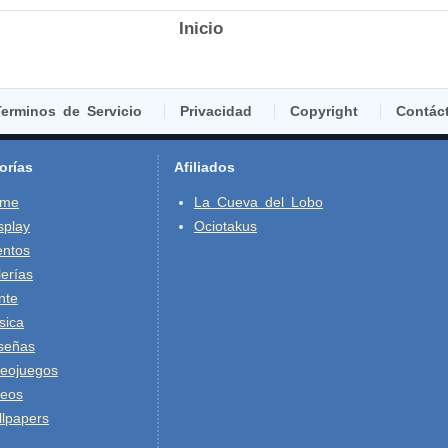
Inicio
erminos de Servicio
Privacidad
Copyright
Contác
orías
Afiliados
ime
La Cueva del Lobo
splay
Ociotakus
entos
erías
nte
sica
señas
deojuegos
deos
lpapers