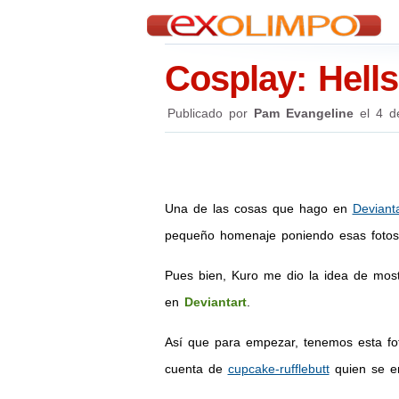
Cosplay: Hell
Publicado por
Pam Evangeline
el
4 d
Una de las cosas que hago en
Devianta
pequeño homenaje poniendo esas fotos
Pues bien, Kuro me dio la idea de most
en
Deviantart
.
Así que para empezar, tenemos esta foto
cuenta de
cupcake-rufflebutt
quien se en