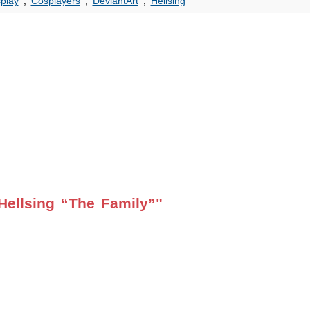
play
,
Cosplayers
,
DeviantArt
,
Hellsing
Hellsing “The Family”"