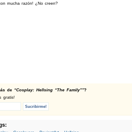
y con mucha razón! ¿No creen?
 más de
“Cosplay: Hellsing “The Family””
?
 gratis!
gs: