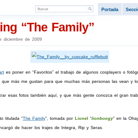
Portada
Secc
sing “The Family”
e diciembre de 2009
rt
es poner en “Favoritos” el trabajo de algunos cosplayers o fotóg
 que más me gustan para que muchas más personas las vean y lo
rar esas fotos también aquí, y que más gente conozca el gran tra
 titulada “
The Family
”, tomada por
Lionel
“
lionboogy
” en la Oha
cargó de hacer los trajes de Integra, Rip y Seras.