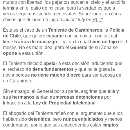
mundo con libertad, los pajaritos surcan el cielo y el arcoiris
termina en el patio de mi casa, pero la verdad es que a
veces seguimos siendo medievales. Sobre todo con ésos
chicos que decidieron jugar
Call of Duty
en
RL™
.
Éste es el caso de un
Teniente de Carabineros
, la
Policía
de Chile
, que quiere
casars
e con su novia –con la cual
tiene
5 años de noviazgo
— y con la cual
tiene un hijo
de 9
meses. No es mala idea, pero el
General
de su Zona se
opone
a esta unión.
El Teniente decidió
apelar
a esta decisión, aduciendo que
el rechazo
no tiene fundamentos
y que no le gusta la
novia porque
no tiene mucho dinero
para ser esposa de
un Carabinero.
Sin embargo, el General por su parte, esgrime que
ella y
sus hermanos
tenían
numerosas detenciones
por
Infracción a la
Ley de Propiedad Intelectual
.
El abogado del Teniente refutó con el argumento que ellos
habían sido
detenidos
, pero
nunca enjuiciados
y menos
condenados, por lo que sus antecedentes están
limpios
.