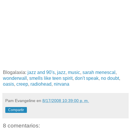
Blogalaxia:
jazz and 90's
,
jazz
,
music
,
sarah menescal
,
wonderwall
,
smells like teen spirit
,
don't speak
,
no doubt
,
oasis
,
creep
,
radiohead
,
nirvana
Pam Evangeline
en
8/17/2008 10:39:00 p. m.
Compartir
8 comentarios: