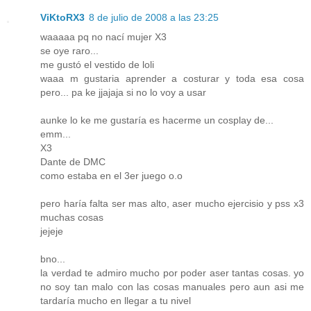
ViKtoRX3
8 de julio de 2008 a las 23:25
waaaaa pq no nací mujer X3
se oye raro...
me gustó el vestido de loli
waaa m gustaria aprender a costurar y toda esa cosa
pero... pa ke jjajaja si no lo voy a usar
aunke lo ke me gustaría es hacerme un cosplay de...
emm...
X3
Dante de DMC
como estaba en el 3er juego o.o
pero haría falta ser mas alto, aser mucho ejercisio y pss x3
muchas cosas
jejeje
bno...
la verdad te admiro mucho por poder aser tantas cosas. yo
no soy tan malo con las cosas manuales pero aun asi me
tardaría mucho en llegar a tu nivel