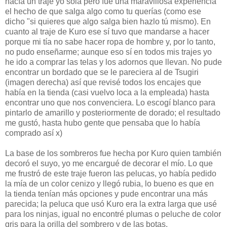
hacía un traje yo sola pero fue una maravillosa experiencia
el hecho de que salga algo como tu querías (como ese
dicho "si quieres que algo salga bien hazlo tú mismo). En
cuanto al traje de Kuro ese sí tuvo que mandarse a hacer
porque mi tía no sabe hacer ropa de hombre y, por lo tanto,
no pudo enseñarme; aunque eso sí en todos mis trajes yo
he ido a comprar las telas y los adornos que llevan. No pude
encontrar un bordado que se le pareciera al de Tsugiri
(imagen derecha) así que revisé todos los encajes que
había en la tienda (casi vuelvo loca a la empleada) hasta
encontrar uno que nos convenciera. Lo escogí blanco para
pintarlo de amarillo y posteriormente de dorado; el resultado
me gustó, hasta hubo gente que pensaba que lo había
comprado así x)
La base de los sombreros fue hecha por Kuro quien también
decoró el suyo, yo me encargué de decorar el mío. Lo que
me frustró de este traje fueron las pelucas, yo había pedido
la mía de un color cenizo y llegó rubia, lo bueno es que en
la tienda tenían más opciones y pude encontrar una más
parecida; la peluca que usó Kuro era la extra larga que usé
para los ninjas, igual no encontré plumas o peluche de color
gris para la orilla del sombrero y de las botas.