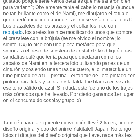
gustado porque tiene varios detalles que me salieron bien
para variar ^^; Obviamente tenía el cabello naranja (aunque
no tan brillante como el de Nami), me dibujaron el tatuaje
que quedó muy lindo aunque casi no se veía en las fotos D:
Los brazaletes de los brazos y el collar los hice con
repujado
, los aretes los hice modificando unos que compré,
el brazalete con la brújula (se me olvido el nombre ¡lo
siento! Dx) lo hice con una placa metálica para que
soportara el peso de la esfera de cristal xP Modifiqué unas
sandalias café que tenía para que quedaran como los
zapatos de Nami en la tercera foto utilizando partes de un
cinturón y cosiendo unas tiras de cuero, el climatact fue un
tubo pintado de azul "piscina", el top fue de licra pintado con
pintura para telas y la tela de la falda fue blanca en vez de
ese tono pálido de azul. Sin duda este fue uno de los trajes
más cómodos que he llevado. Por cierto ganamos 1er lugar
en el concurso de cosplay grupal x)
También para la siguiente convención llevé 2 trajes, uno de
diseño original y otro del anime Yakitate!! Japan. No tengo
fotos ni dibujos del diseño original que llevé, nada más les