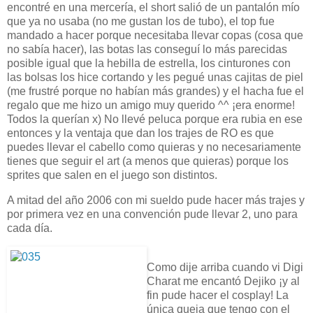
encontré en una mercería, el short salió de un pantalón mío
que ya no usaba (no me gustan los de tubo), el top fue
mandado a hacer porque necesitaba llevar copas (cosa que
no sabía hacer), las botas las conseguí lo más parecidas
posible igual que la hebilla de estrella, los cinturones con
las bolsas los hice cortando y les pegué unas cajitas de piel
(me frustré porque no habían más grandes) y el hacha fue el
regalo que me hizo un amigo muy querido ^^ ¡era enorme!
Todos la querían x) No llevé peluca porque era rubia en ese
entonces y la ventaja que dan los trajes de RO es que
puedes llevar el cabello como quieras y no necesariamente
tienes que seguir el art (a menos que quieras) porque los
sprites que salen en el juego son distintos.
A mitad del año 2006 con mi sueldo pude hacer más trajes y
por primera vez en una convención pude llevar 2, uno para
cada día.
Como dije arriba cuando vi Digi
Charat me encantó Dejiko ¡y al
fin pude hacer el cosplay! La
única queja que tengo con el