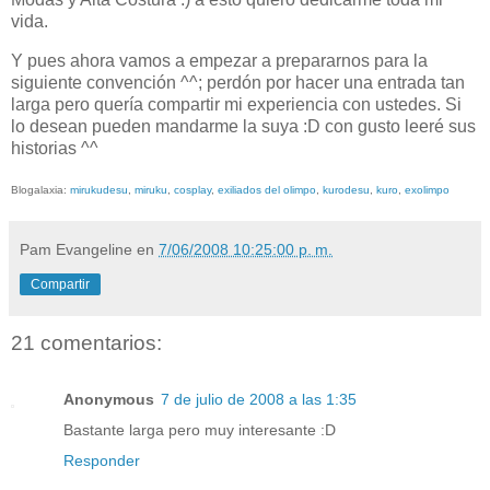
vida.
Y pues ahora vamos a empezar a prepararnos para la
siguiente convención ^^; perdón por hacer una entrada tan
larga pero quería compartir mi experiencia con ustedes. Si
lo desean pueden mandarme la suya :D con gusto leeré sus
historias ^^
Blogalaxia:
mirukudesu
,
miruku
,
cosplay
,
exiliados del olimpo
,
kurodesu
,
kuro
,
exolimpo
Pam Evangeline
en
7/06/2008 10:25:00 p. m.
Compartir
21 comentarios:
Anonymous
7 de julio de 2008 a las 1:35
Bastante larga pero muy interesante :D
Responder