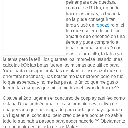
peinar para que quedara
como el de Rikku, no pude
hacer las armas, la bufanda
no la pude conseguir tan
larga y usé un
rebozo
rojo, el
top que usé era de un bikini
amarillo que encontré en una
tienda y pude comprarlo al
igual que una tanga xD con
elástico amarillo, la falda ya
la tenía pero la teñí, los guantes los improvisé usando unas
calcetas [:O]; las botas fueron las mismas que utilicé para
Yuna nada mas que pintadas de blanco... y de azul (fue un
error fatal hacer eso), las bolsas me las hicieron pero no fue
lo que esperaba y no me las puse, lo único que me gustó
fueron las mangas que mi tía me hizo el favor de hacer ^^
Obtuve el 2do lugar en el concurso de cosplay (así feo como
estaba D:) y también una crítica altamente destructiva de
una persona que no le agradó para nada que haya ganado
un lugar en el concurso, pero creo que era porque no sabía
todo lo que había pasado para poder hacerlo ^^ Obviamente
se encuentra en mi lista de Re-Makes.