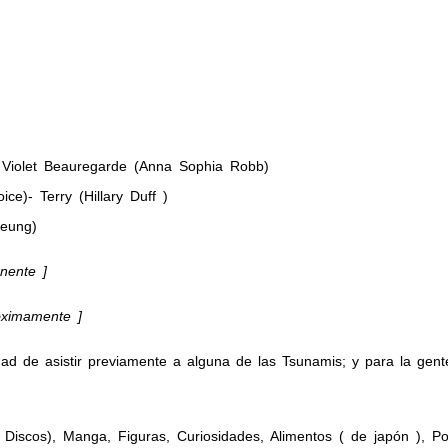
- Violet Beauregarde (Anna Sophia Robb)
ce)- Terry (Hillary Duff )
Leung)
nente ]
óximamente ]
dad de asistir previamente a alguna de las Tsunamis; y para la gen
iscos), Manga, Figuras, Curiosidades, Alimentos ( de japón ), Post