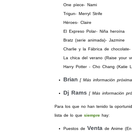
One píece- Nami
Trigun- Merryl Strife
Héroes- Claire
El Expreso Polar- Niña heroína
Bratz (serie animada)- Jazmine
Charlie y la Fábrica de chocolate
La chica del verano (Raise your voi
Harry Potter - Cho Chang (Katie 
Brian
[ Más información próxima
Dj Rams
[ Más información pr
Para los que no han tenido la oportuni
lista de lo que
siempre
hay:
Venta
Puestos de
de Anime (En D