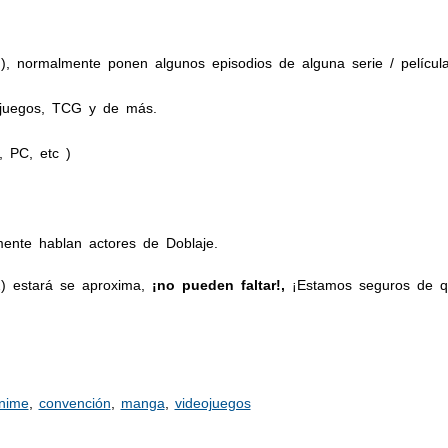
, normalmente ponen algunos episodios de alguna serie / película
eojuegos, TCG y de más.
, PC, etc )
ente hablan actores de Doblaje.
2) estará se aproxima,
¡no pueden faltar!,
¡Estamos seguros de qu
nime
,
convención
,
manga
,
videojuegos