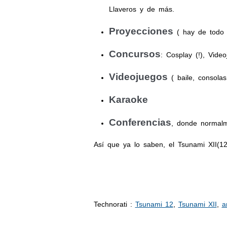
Llaveros y de más.
Proyecciones
( hay de todo )
Concursos
: Cosplay (!), Vid
Videojuegos
( baile, consolas
Karaoke
Conferencias
, donde normalm
Así que ya lo saben, el Tsunami XII(1
Technorati
:
Tsunami 12
,
Tsunami XII
,
a