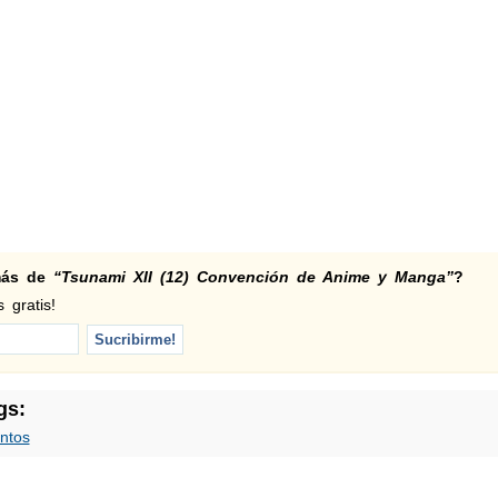
 más de
“Tsunami XII (12) Convención de Anime y Manga”
?
 gratis!
gs:
ntos