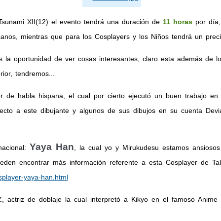
Tsunami XII(12) el evento tendrá una duración de
11 horas
por día,
anos, mientras que para los Cosplayers y los Niños tendrá un pre
 la oportunidad de ver cosas interesantes, claro esta además de l
ior, tendremos...
dor de habla hispana, el cual por cierto ejecutó un buen trabajo en
ecto a este dibujante y algunos de sus dibujos en su cuenta Devia
Yaya Han
nacional:
, la cual yo y Mirukudesu estamos ansiosos
eden encontrar más información referente a esta Cosplayer de Tall
splayer-yaya-han.html
z
, actriz de doblaje la cual interpretó a Kikyo en el famoso Anim