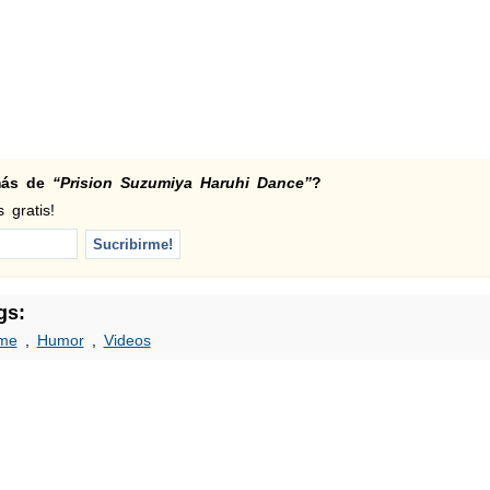
 más de
“Prision Suzumiya Haruhi Dance”
?
 gratis!
gs:
me
,
Humor
,
Videos