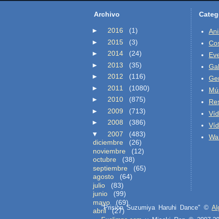
Archivo
Categ
►
2016
(1)
An
►
2015
(3)
Co
►
2014
(24)
Ev
►
2013
(35)
Gal
►
2012
(116)
Ge
►
2011
(1080)
Mú
►
2010
(875)
Re
►
2009
(713)
Ví
►
2008
(386)
Ví
▼
2007
(483)
Wal
diciembre
(26)
noviembre
(12)
octubre
(38)
septiembre
(65)
agosto
(64)
julio
(83)
junio
(99)
mayo
(69)
"Prision Suzumiya Haruhi Dance" ©
Al
abril
(27)