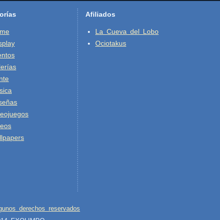
orías
Afiliados
ime
La Cueva del Lobo
splay
Ociotakus
entos
erías
nte
sica
señas
deojuegos
deos
lpapers
gunos derechos reservados