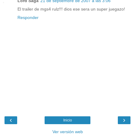
Lord Saga
21 de septiembre de 2007 a las 3:06
El trailer de mgs4 rulz!!! dios ese sera un super juegazo!
Responder
‹
›
Inicio
Ver versión web