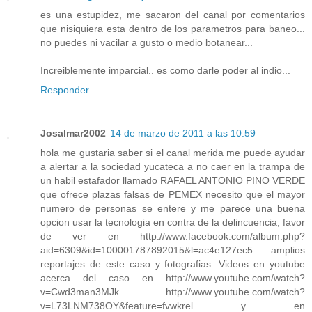
es una estupidez, me sacaron del canal por comentarios
que nisiquiera esta dentro de los parametros para baneo...
no puedes ni vacilar a gusto o medio botanear...
Increiblemente imparcial.. es como darle poder al indio...
Responder
Josalmar2002
14 de marzo de 2011 a las 10:59
hola me gustaria saber si el canal merida me puede ayudar
a alertar a la sociedad yucateca a no caer en la trampa de
un habil estafador llamado RAFAEL ANTONIO PINO VERDE
que ofrece plazas falsas de PEMEX necesito que el mayor
numero de personas se entere y me parece una buena
opcion usar la tecnologia en contra de la delincuencia, favor
de ver en http://www.facebook.com/album.php?
aid=6309&id=100001787892015&l=ac4e127ec5 amplios
reportajes de este caso y fotografias. Videos en youtube
acerca del caso en http://www.youtube.com/watch?
v=Cwd3man3MJk http://www.youtube.com/watch?
v=L73LNM738OY&feature=fvwkrel y en