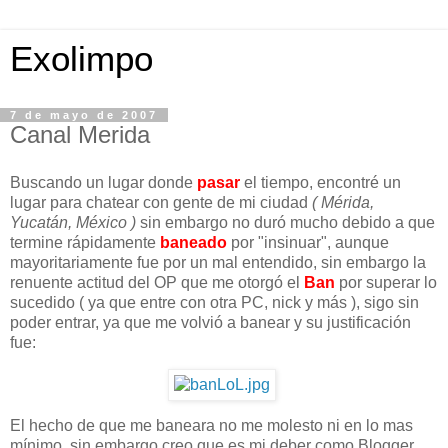
Exolimpo
7 de mayo de 2007
Canal Merida
Buscando un lugar donde
pasar
el tiempo, encontré un
lugar para chatear con gente de mi ciudad
( Mérida,
Yucatán, México )
sin embargo no duró mucho debido a que
termine rápidamente
baneado
por "insinuar", aunque
mayoritariamente fue por un mal entendido, sin embargo la
renuente actitud del OP que me otorgó el
Ban
por superar lo
sucedido ( ya que entre con otra PC, nick y más ), sigo sin
poder entrar, ya que me volvió a banear y su justificación
fue:
El hecho de que me baneara no me molesto ni en lo mas
mínimo, sin embargo creo que es mi deber como Blogger