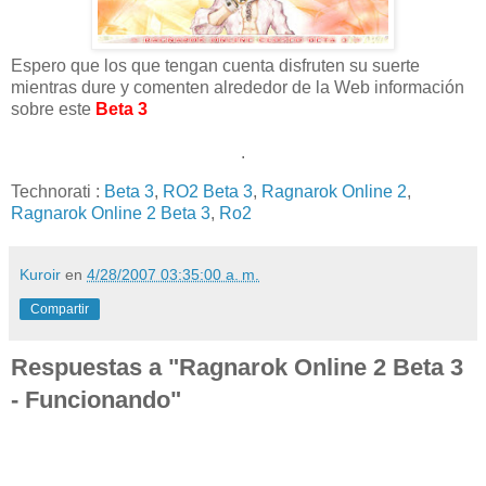
Espero que los que tengan cuenta disfruten su suerte
mientras dure y comenten alrededor de la Web información
sobre este
Beta 3
.
Technorati
:
Beta 3
,
RO2 Beta 3
,
Ragnarok Online 2
,
Ragnarok Online 2 Beta 3
,
Ro2
Kuroir
en
4/28/2007 03:35:00 a. m.
Compartir
Respuestas a "Ragnarok Online 2 Beta 3
- Funcionando"