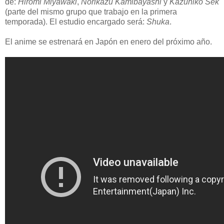
de:
Hiromi Miyawaki
,
Norikazu Kamibayashi
y
Kazuhiko Sek
(parte del mismo grupo que trabajo en la primera
temporada). El estudio encargado será:
Shuka
.
El anime se estrenará en Japón en enero del próximo año.