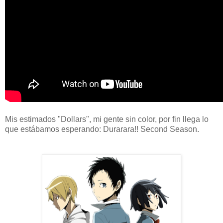
Mis estimados "Dollars", mi gente sin color, por fin llega lo
que estábamos esperando: Durarara!! Second Season.