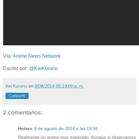
Vía:
Anime News Network
Escrito por:
@KeiKurono
Kei Kurono
en
8/08/2014 05:19:00 p. m.
Compartir
2 comentarios:
Hotaru
8 de agosto de 2014 a las 19:56
Realmente un anime muy esperado. Aunque si observamos