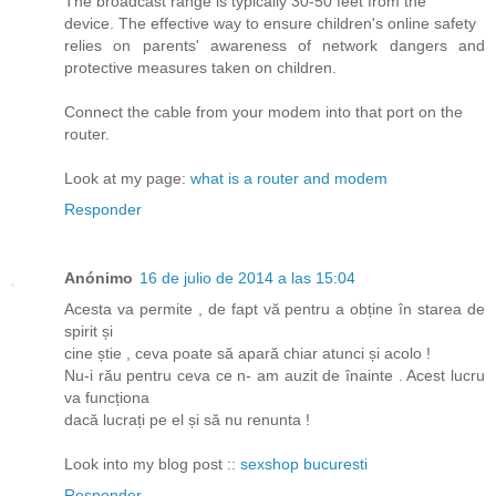
The broadcast range is typically 30-50 feet from the
device. The effective way to ensure children's online safety
relies on parents' awareness of network dangers and
protective measures taken on children.
Connect the cable from your modem into that port on the
router.
Look at my page:
what is a router and modem
Responder
Anónimo
16 de julio de 2014 a las 15:04
Acesta va permite , de fapt vă pentru a obține în starea de
spirit și
cine știe , ceva poate să apară chiar atunci și acolo !
Nu-i rău pentru ceva ce n- am auzit de înainte . Acest lucru
va funcționa
dacă lucrați pe el și să nu renunta !
Look into my blog post ::
sexshop bucuresti
Responder