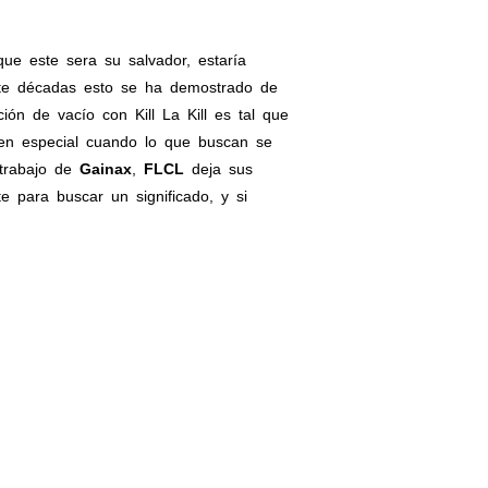
ue este sera su salvador, estaría
nte décadas esto se ha demostrado de
n de vacío con Kill La Kill es tal que
 en especial cuando lo que buscan se
trabajo de
Gainax
,
FLCL
deja sus
te para buscar un significado, y si