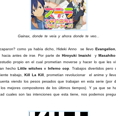
Gainax, donde te veía y ahora donde te veo...
scaparon? como ya había dicho, Hideki Anno se llevo
Evangelion
hacia antes de irse. Por parte de
Hiroyuki Imaishi
y
Masahiko
estudio propio en el cual prometían moverse y hacer lo que les v
bían hecho
Little witches
e
Inferno cop
. Trabajos divertidos pero
iente trabajo,
Kill La Kill
, prometían revolucionar el anime y lle
uenta viendo los pesos pesados que trabajan en esta serie (por 
 los mejores compositores de los últimos tiempos). Y ya que se ha
ad cuales son las intenciones que esta tiene, nos podemos pregu