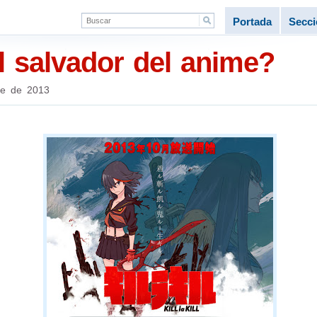
Portada
Secc
¿El salvador del anime?
re de 2013