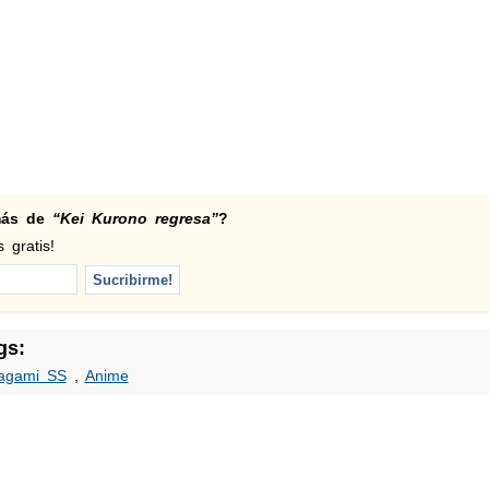
 más de
“Kei Kurono regresa”
?
 gratis!
gs:
agami SS
,
Anime