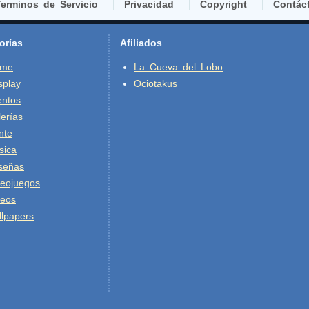
erminos de Servicio
Privacidad
Copyright
Contác
orías
Afiliados
ime
La Cueva del Lobo
splay
Ociotakus
entos
erías
nte
sica
señas
deojuegos
deos
lpapers