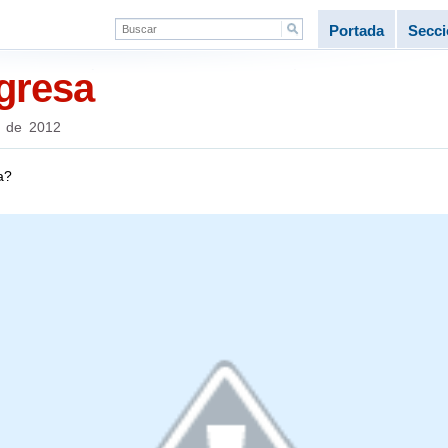
Portada
Secc
gresa
 de 2012
a?