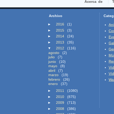
Acerca de
T
Archivo
Categ
►
2016
(1)
An
►
2015
(3)
Co
►
2014
(24)
Ev
►
2013
(35)
Gal
▼
2012
(116)
Ge
agosto
(2)
Mú
julio
(7)
Re
junio
(10)
mayo
(8)
Ví
abril
(7)
Ví
marzo
(19)
febrero
(26)
Wal
enero
(37)
►
2011
(1080)
►
2010
(875)
►
2009
(713)
►
2008
(386)