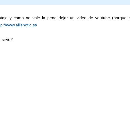
toje y como no vale la pena dejar un video de youtube (porque p
tp://www.allisnotlo.st/
sirve?