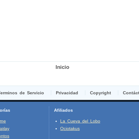
Inicio
erminos de Servicio
Privacidad
Copyright
Contác
orías
Afiliados
ime
La Cueva del Lobo
splay
Ociotakus
entos