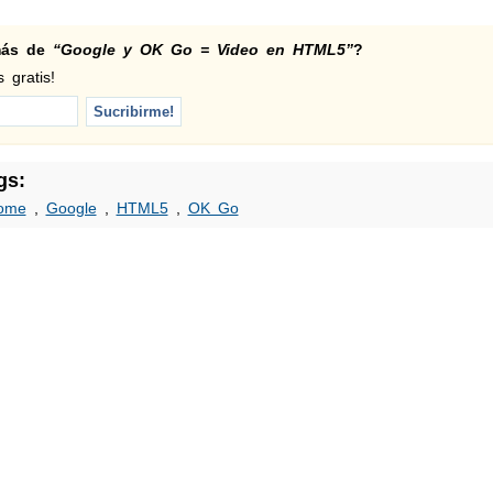
 más de
“Google y OK Go = Video en HTML5”
?
 gratis!
gs:
ome
,
Google
,
HTML5
,
OK Go