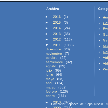
Archivo
Categ
►
2016
(1)
An
►
2015
(3)
Co
►
2014
(24)
Ev
►
2013
(35)
Gal
►
2012
(116)
Ge
▼
2011
(1080)
Mú
diciembre
(20)
Re
noviembre
(7)
octubre
(22)
Ví
septiembre
(32)
Ví
agosto
(39)
Wal
julio
(65)
junio
(64)
mayo
(68)
abril
(124)
marzo
(352)
febrero
(126)
enero
(161)
►
2010
(875)
"Comercial Japonés de Sopa Nissin"
►
2009
(713)