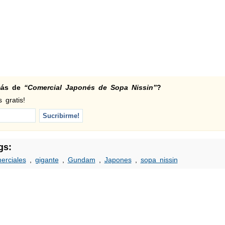
 más de
“Comercial Japonés de Sopa Nissin”
?
 gratis!
gs:
erciales
,
gigante
,
Gundam
,
Japones
,
sopa nissin