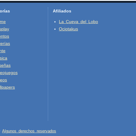
orías
Afiliados
ime
La Cueva del Lobo
splay
Ociotakus
entos
erías
nte
sica
señas
deojuegos
deos
lpapers
 ©
Algunos derechos reservados