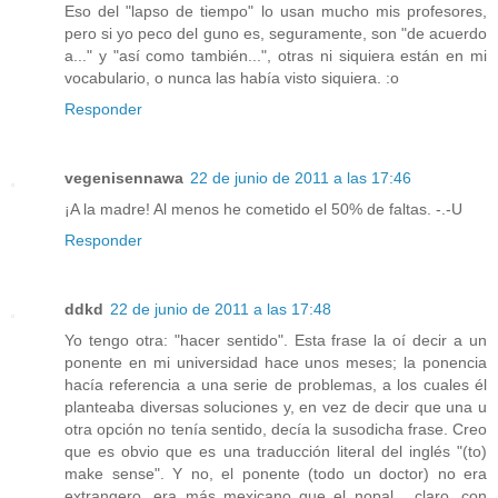
Eso del "lapso de tiempo" lo usan mucho mis profesores,
pero si yo peco del guno es, seguramente, son "de acuerdo
a..." y "así como también...", otras ni siquiera están en mi
vocabulario, o nunca las había visto siquiera. :o
Responder
vegenisennawa
22 de junio de 2011 a las 17:46
¡A la madre! Al menos he cometido el 50% de faltas. -.-U
Responder
ddkd
22 de junio de 2011 a las 17:48
Yo tengo otra: "hacer sentido". Esta frase la oí decir a un
ponente en mi universidad hace unos meses; la ponencia
hacía referencia a una serie de problemas, a los cuales él
planteaba diversas soluciones y, en vez de decir que una u
otra opción no tenía sentido, decía la susodicha frase. Creo
que es obvio que es una traducción literal del inglés "(to)
make sense". Y no, el ponente (todo un doctor) no era
extrangero, era más mexicano que el nopal... claro, con