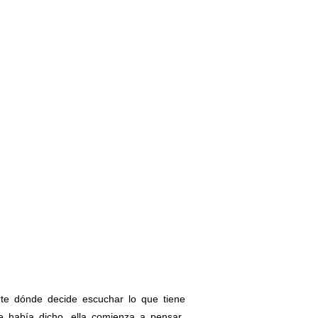
e dónde decide escuchar lo que tiene
e había dicho, ella comienza a pensar