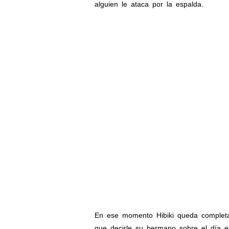
alguien le ataca por la espalda.
En ese momento Hibiki queda completa
que decirle su hermano sobre el día e