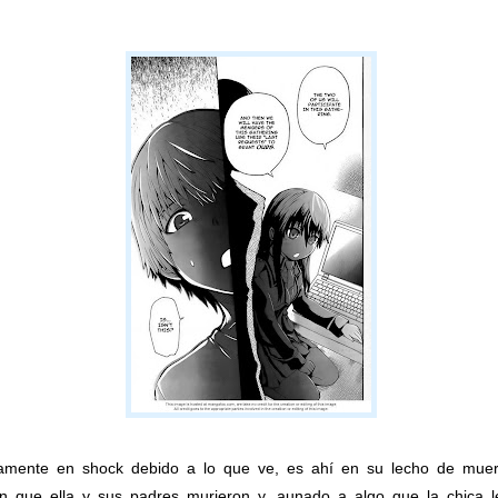
mente en shock debido a lo que ve, es ahí en su lecho de muert
n que ella y sus padres murieron y, aunado a algo que la chica l