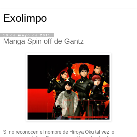
Exolimpo
18 de mayo de 2011
Manga Spin off de Gantz
Si no reconocen el nombre de Hiroya Oku tal vez lo