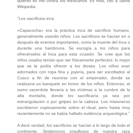
quieres es irte contra los mexicanos. Es más, cito a Santa
Wikipedia:
"Los sacrificios inca
«Capacocha» era la práctica inca de sacrificio humano,
generalmente usando niños. Los sacrificios se hacían en o
después de eventos importantes, como la muerte del Inca o
durante una hambruna. Se escogía a los niños para
ofrecérselos al Inca para esta ocasión. Se cree que los
niños usados tenían que ser físicamente perfectos: lo mejor
que se le podía ofrecer a los dioses. Los niños eran
adornados con ropa fina y joyería, para ser escoltados al
Cusco a fin de reunirse con el emperador, donde se
realizaría un banquete en honor de los niños. Entonces, el
sumo sacerdote llevaría a las víctimas a la cumbre de la
alta montaña, donde los sacrificaría ya sea por
estrangulación o por golpes en la cabeza. Los misioneros
escribieron copiosamente sobre el ritual, pero hasta muy
recientemente no se había hallado evidencia arqueológica."
A decir verdad, los sacrificios se hacían a lo largo de todo el
continente. Sintámonos orgullosos de nuestra raza