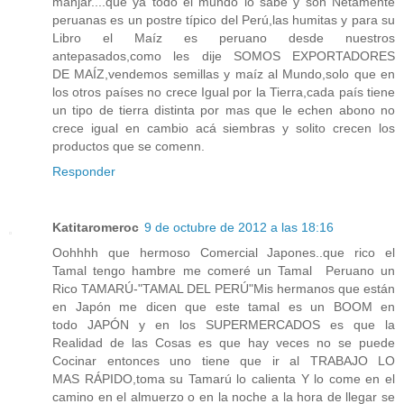
manjar....que ya todo el mundo lo sabe y son Netamente
peruanas es un postre típico del Perú,las humitas y para su
Libro el Maíz es peruano desde nuestros
antepasados,como les dije SOMOS EXPORTADORES
DE MAÍZ,vendemos semillas y maíz al Mundo,solo que en
los otros países no crece Igual por la Tierra,cada país tiene
un tipo de tierra distinta por mas que le echen abono no
crece igual en cambio acá siembras y solito crecen los
productos que se comenn.
Responder
Katitaromeroc
9 de octubre de 2012 a las 18:16
Oohhhh que hermoso Comercial Japones..que rico el
Tamal tengo hambre me comeré un Tamal Peruano un
Rico TAMARÚ-"TAMAL DEL PERÚ"Mis hermanos que están
en Japón me dicen que este tamal es un BOOM en
todo JAPÓN y en los SUPERMERCADOS es que la
Realidad de las Cosas es que hay veces no se puede
Cocinar entonces uno tiene que ir al TRABAJO LO
MAS RÁPIDO,toma su Tamarú lo calienta Y lo come en el
camino en el almuerzo o en la noche a la hora de llegar se