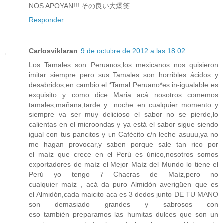
NOS APOYAN!!! その良い大爆笑
Responder
Carlosviklaran
9 de octubre de 2012 a las 18:02
Los Tamales son Peruanos,los mexicanos nos quisieron
imitar siempre pero sus Tamales son horribles ácidos y
desabridos,en cambio el *Tamal Peruano*es in-igualable es
exquisito y como dice Maria acá nosotros comemos
tamales,mañana,tarde y noche en cualquier momento y
siempre va ser muy delicioso el sabor no se pierde,lo
calientas en el microondas y ya está el sabor sigue siendo
igual con tus pancitos y un Cafécito c/n leche asuuu,ya no
me hagan provocar,y saben porque sale tan rico por
el maíz que crece en el Perú es único,nosotros somos
exportadores de maíz el Mejor Maíz del Mundo lo tiene el
Perú yo tengo 7 Chacras de Maíz,pero no
cualquier maíz , acá da puro Almidón averigüen que es
el Almidón,cada maicito aca es 3 dedos junto DE TU MANO
son demasiado grandes y sabrosos con
eso también preparamos las humitas dulces que son un