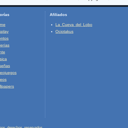
orías
Afiliados
ime
La Cueva del Lobo
splay
Ociotakus
entos
erías
nte
sica
señas
deojuegos
deos
lpapers
nos derechos reservados