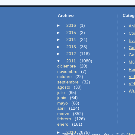
Archivo
Categ
►
2016
(1)
An
►
2015
(3)
Co
►
2014
(24)
Ev
►
2013
(35)
Gal
►
2012
(116)
Ge
▼
2011
(1080)
Mú
diciembre
(20)
Re
noviembre
(7)
octubre
(22)
Ví
septiembre
(32)
Ví
agosto
(39)
Wal
julio
(65)
junio
(64)
mayo
(68)
abril
(124)
marzo
(352)
febrero
(126)
enero
(161)
►
2010
(875)
"[WTF] Mario conoce Portal 2" ©
Algu