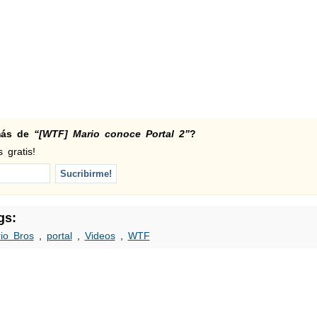
 más de
“[WTF] Mario conoce Portal 2”
?
 gratis!
gs:
io Bros
,
portal
,
Videos
,
WTF