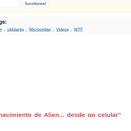
gs:
en
,
celulares
,
Microondas
,
Videos
,
WTF
acimiento de Alien... desde un celular"