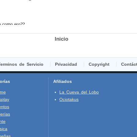
Inicio
erminos de Servicio
Privacidad
Copyright
Contác
orías
Afiliados
ime
La Cueva del Lobo
splay
Ociotakus
entos
erías
nte
sica
señas