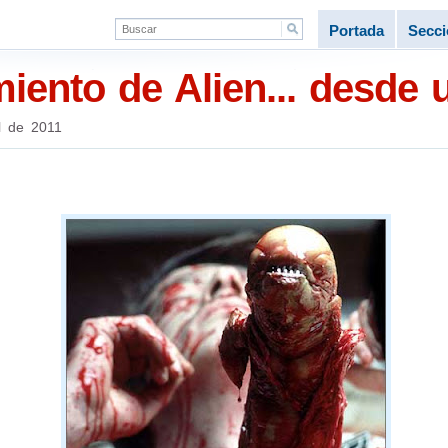
Portada
Secc
iento de Alien... desde u
l de 2011