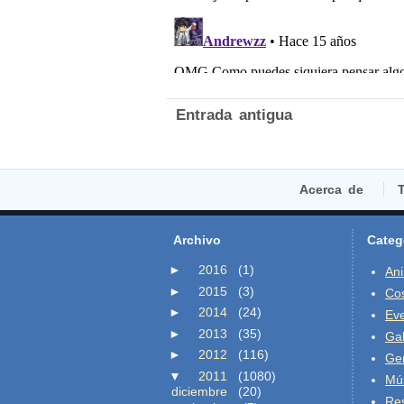
Entrada antigua
Acerca de
T
Archivo
Categ
►
2016
(1)
An
►
2015
(3)
Co
►
2014
(24)
Ev
►
2013
(35)
Gal
►
2012
(116)
Ge
▼
2011
(1080)
Mú
diciembre
(20)
Re