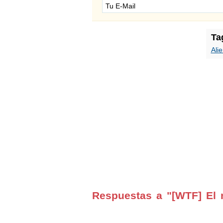
Ta
Ali
Respuestas a "[WTF] El n