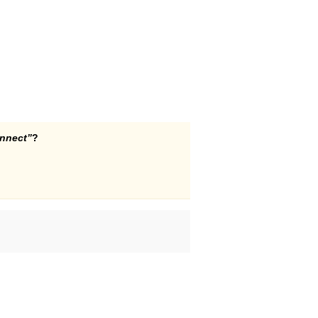
nnect”
?