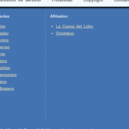
erminos de Servicio
Privacidad
Copyright
Contác
orías
Afiliados
ime
La Cueva del Lobo
splay
Ociotakus
entos
erías
nte
sica
señas
deojuegos
deos
lpapers