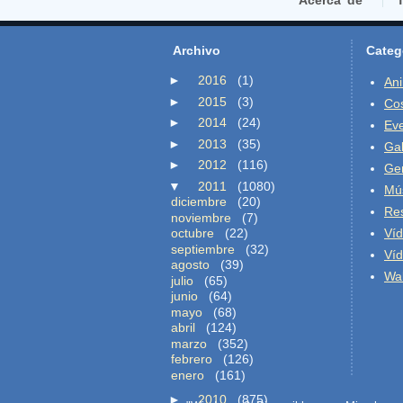
Acerca de
T
Archivo
Categ
►
2016
(1)
An
►
2015
(3)
Co
►
2014
(24)
Ev
►
2013
(35)
Gal
►
2012
(116)
Ge
▼
2011
(1080)
Mú
diciembre
(20)
Re
noviembre
(7)
octubre
(22)
Ví
septiembre
(32)
Ví
agosto
(39)
Wal
julio
(65)
junio
(64)
mayo
(68)
abril
(124)
marzo
(352)
febrero
(126)
enero
(161)
►
2010
(875)