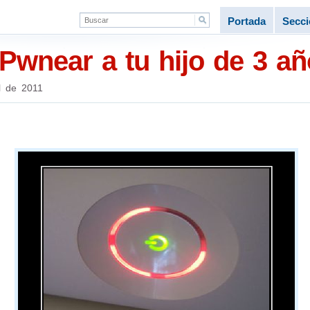
Portada
Secc
Pwnear a tu hijo de 3 a
l de 2011