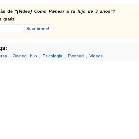
 más de
“[Video] Como Pwnear a tu hijo de 3 años”
?
 gratis!
gs:
ersa
,
Owned. hijo
,
Psicologia
,
Pwoned
,
Videos