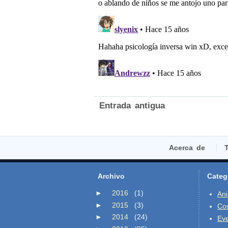
Entrada antigua
Acerca de
T
Archivo
Categ
►
2016
(1)
An
►
2015
(3)
Co
►
2014
(24)
Ev