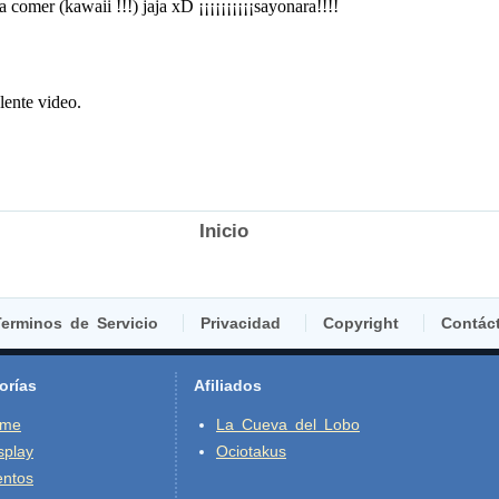
Inicio
erminos de Servicio
Privacidad
Copyright
Contác
orías
Afiliados
ime
La Cueva del Lobo
splay
Ociotakus
entos